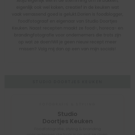
Altijd eigenlijk wel in de stemming om te bakken,
eigenlijk ook wel koken, creatief in de keuken wat
vaak verrassend goed is gelukt.Dorien is foodblogger,
foodfotograaf en eigenaar van Studio Doortjes
Keuken. Naast recepten maakt ze food-, horeca- en
brandingfotografie voor ondernemers die trots zijn
op wat ze doen!Wil je geen nieuw recept meer
missen? Volg mij dan op een van mijn socials!
STUDIO DOORTJES KEUKEN
FOTOGRAFIE & STYLING
Studio
Doortjes Keuken
Foodfotografie, styling & branding
voor iedereen die trots is op wat ze doen.