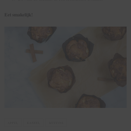
Eet smakelijk!
APPEL
KANEEL
MUFFINS