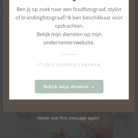
13 FEBRUARI 2021
Ben jij op zoek naar een foodfotograaf, stylist
of brandingfotograaf? Ik ben beschikbaar voor
opdrachten.
Bekijk mijn diensten op mijn
ondernemerswebsite.
STUDIO DOORTJES KEUKEN
Citroen kruimel cakejes
Bekijk mijn diensten →
22 MEI 2022
Never see this message again.