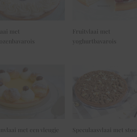
laai met
Fruitvlaai met
ozenbavarois
yoghurtbavarois
nvlaai met een vleugje
Speculaasvlaai met stoo