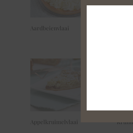
Aardbeienvlaai
Tirami
Appelkruimelvlaai
Kruim