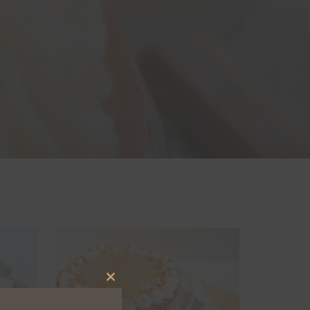
Close
this