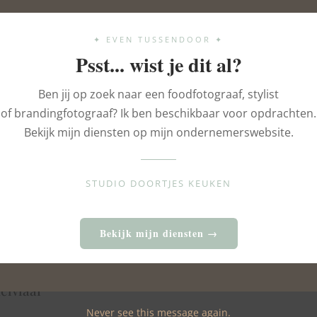
✦ EVEN TUSSENDOOR ✦
Psst... wist je dit al?
su vlaai
Vanille roomvlaai
Ben jij op zoek naar een foodfotograaf, stylist
of brandingfotograaf? Ik ben beschikbaar voor opdrachten.
Bekijk mijn diensten op mijn ondernemerswebsite.
STUDIO DOORTJES KEUKEN
Bekijk mijn diensten →
elvlaai
Never see this message again.