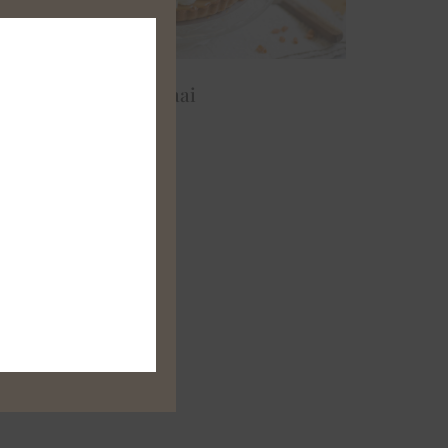
module
Karamelvlaai