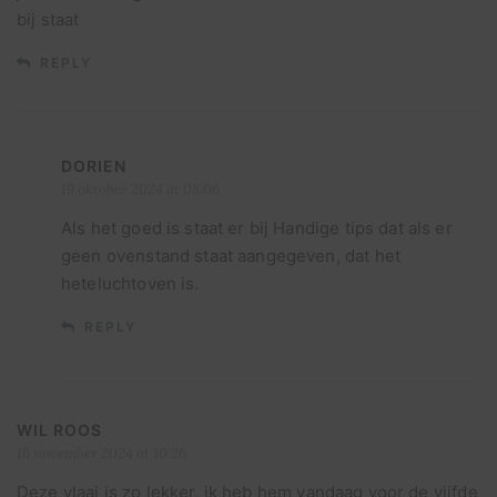
bij staat
REPLY
DORIEN
19 oktober 2024 at 08:06
Als het goed is staat er bij Handige tips dat als er
geen ovenstand staat aangegeven, dat het
heteluchtoven is.
REPLY
WIL ROOS
16 november 2024 at 10:26
Deze vlaai is zo lekker, ik heb hem vandaag voor de vijfde