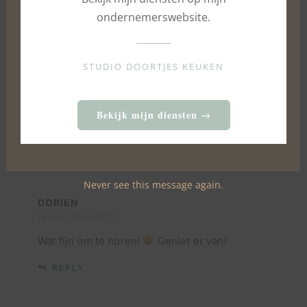
JOSÉ
ondernemerswebsite.
10 juni 2018 at 22:10
Beste Doortje,
Al jaren is deze vlaai favoriet bij mijn man. Steeds
STUDIO DOORTJES KEUKEN
gehaald bij AH of Mulivlaai. Gisteren voor zijn verjaardag
jouw versie gemaakt en het was TOP! Geen taart meer
van AH of Mulivlaai meer! Dank je wel!
Bekijk mijn diensten →
REPLY
Never see this message again.
DORIEN
14 juni 2018 at 12:22
Wat fijn om te horen!
Geniet er van!
REPLY