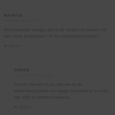
MAARTJE
8 december 2021 at 22:15
Klinkt heerlijk! Vraagje, kan ik dit recept ook maken met
een harde koekbodem? Of een bladerdeeg bodem?
REPLY
DORIEN
12 december 2021 at 09:26
Ja hoor dat kan! Ik zou dan wel bij de
bladerdeegbodem een laagje chocolade er in doen,
dan blijft de bodem knapperig.
REPLY