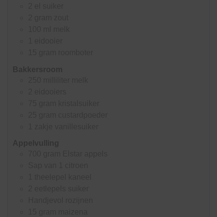
2
el
suiker
2
gram
zout
100
ml
melk
1
eidooier
15
gram
roomboter
Bakkersroom
250
milliliter
melk
2
eidooiers
75
gram
kristalsuiker
25
gram
custardpoeder
1
zakje vanillesuiker
Appelvulling
700
gram
Elstar appels
Sap van 1 citroen
1
theelepel
kaneel
2
eetlepels
suiker
Handjevol rozijnen
15
gram
maizena