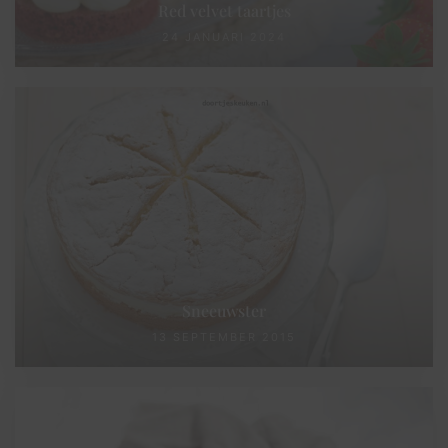
Red velvet taartjes
24 JANUARI 2024
Sneeuwster
13 SEPTEMBER 2015