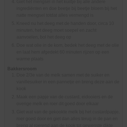
Giet het mengsel in het kuiltje bij alle andere
ingrediënten en doe beetje bij beetje bloem bij het
natte mengsel totdat alles vermengd is
Kneed nu het deeg met de handen door, circa 10
minuten, het deeg moet soepel en zacht
aanvoelen, bol het deeg op
Doe wat olie in de kom, bedek het deeg met de olie
en laat hem afgedekt 60 minuten rijzen op een
warme plaats
Bakkersroom
Doe 2/3e van de melk samen met de suiker en
vanillesuiker in een pannetje en breng deze aan de
kook
Maak een papje van de custard, eidooiers en de
overige melk en roer dit goed door elkaar
Giet wat van de gekookte melk bij het custardpapje,
roer goed door en giet dan alles terug in de pan en
breng al roerend aan de kook tot gewenste dikte