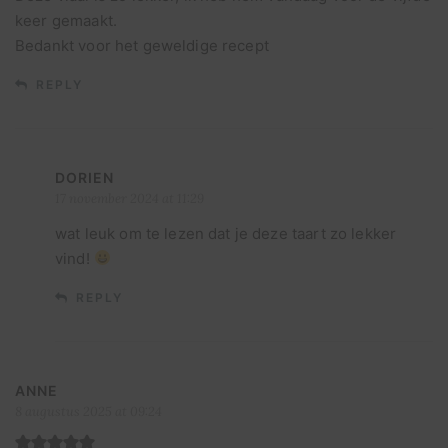
keer gemaakt.
Bedankt voor het geweldige recept
REPLY
DORIEN
17 november 2024 at 11:29
wat leuk om te lezen dat je deze taart zo lekker
vind!
REPLY
ANNE
8 augustus 2025 at 09:24