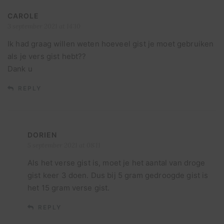
CAROLE
3 september 2021 at 14:10
Ik had graag willen weten hoeveel gist je moet gebruiken
als je vers gist hebt??
Dank u
REPLY
DORIEN
5 september 2021 at 08:11
Als het verse gist is, moet je het aantal van droge
gist keer 3 doen. Dus bij 5 gram gedroogde gist is
het 15 gram verse gist.
REPLY