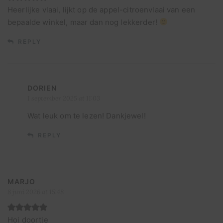
Heerlijke vlaai, lijkt op de appel-citroenvlaai van een
bepaalde winkel, maar dan nog lekkerder!
REPLY
DORIEN
1 september 2025 at 11:03
Wat leuk om te lezen! Dankjewel!
REPLY
MARJO
8 juni 2026 at 15:48
Hoi doortje