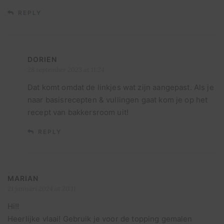
REPLY
DORIEN
28 september 2023 at 11:24
Dat komt omdat de linkjes wat zijn aangepast. Als je
naar basisrecepten & vullingen gaat kom je op het
recept van bakkersroom uit!
REPLY
MARIAN
21 januari 2024 at 20:11
Hi!!
Heerlijke vlaai! Gebruik je voor de topping gemalen