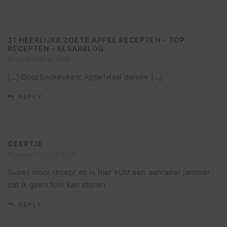
31 HEERLIJKE ZOETE APPEL RECEPTEN - TOP
RECEPTEN – ELSARBLOG
18 april 2020 at 15:26
[…] Doortjeskeuken: Appelvlaai deluxe […]
REPLY
GEERTJE
31 januari 2021 at 16:13
Super mooi recept en is hier echt een aanrader jammer
dat ik geen foto kan sturen
REPLY