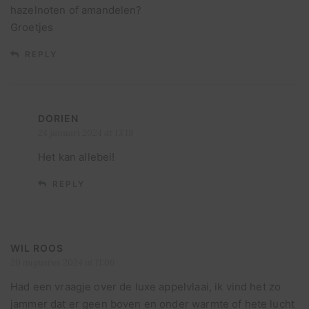
hazelnoten of amandelen?
Groetjes
REPLY
DORIEN
24 januari 2024 at 13:18
Het kan allebei!
REPLY
WIL ROOS
20 augustus 2024 at 11:06
Had een vraagje over de luxe appelvlaai, ik vind het zo
jammer dat er geen boven en onder warmte of hete lucht