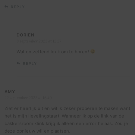
REPLY
DORIEN
8 september 2023 at 12:27
Wat ontzettend leuk om te horen!
REPLY
AMY
22 september 2023 at 16:40
Ziet er heerlijk uit en wil ik zeker proberen te maken want
het is mijn lievelingstaart. Wanneer ik op de link van de
bakkersroom klink krijg ik alleen een error helaas. Zou je
deze opnieuw willen plaatsen.