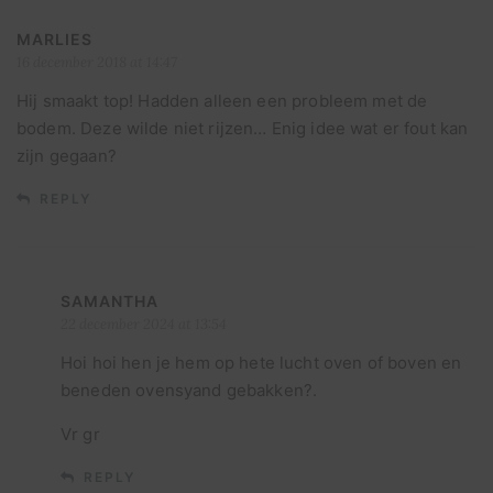
MARLIES
16 december 2018 at 14:47
Hij smaakt top! Hadden alleen een probleem met de
bodem. Deze wilde niet rijzen… Enig idee wat er fout kan
zijn gegaan?
REPLY
SAMANTHA
22 december 2024 at 13:54
Hoi hoi hen je hem op hete lucht oven of boven en
beneden ovensyand gebakken?.
Vr gr
REPLY