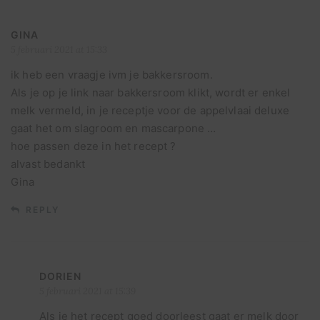
GINA
5 februari 2021 at 15:33
ik heb een vraagje ivm je bakkersroom.
Als je op je link naar bakkersroom klikt, wordt er enkel
melk vermeld, in je receptje voor de appelvlaai deluxe
gaat het om slagroom en mascarpone …
hoe passen deze in het recept ?
alvast bedankt
Gina
REPLY
DORIEN
5 februari 2021 at 15:39
Als je het recept goed doorleest gaat er melk door