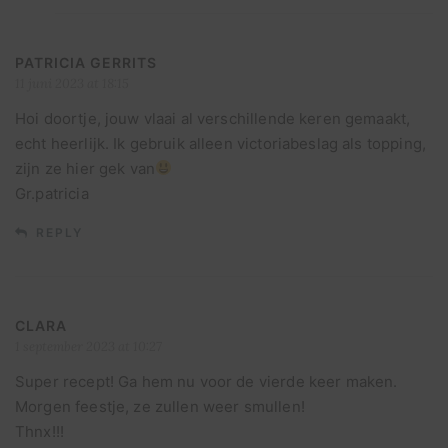
PATRICIA GERRITS
11 juni 2023 at 18:15
Hoi doortje, jouw vlaai al verschillende keren gemaakt,
echt heerlijk. Ik gebruik alleen victoriabeslag als topping,
zijn ze hier gek van
Gr.patricia
REPLY
CLARA
1 september 2023 at 10:27
Super recept! Ga hem nu voor de vierde keer maken.
Morgen feestje, ze zullen weer smullen!
Thnx!!!