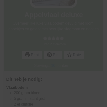
Appelvlaai deluxe
Overheerlijke luxe vlaaibodem gevuld met room,
appeltjes en getopt met heerlijke slagroom en nootjes
5
van
2
stemmen
Print
Pin
Rate
Servings:
10
punten
Dit heb je nodig:
Vlaaibodem
200
gram
bloem
5
gram
instant gist
2
el
olijfolie