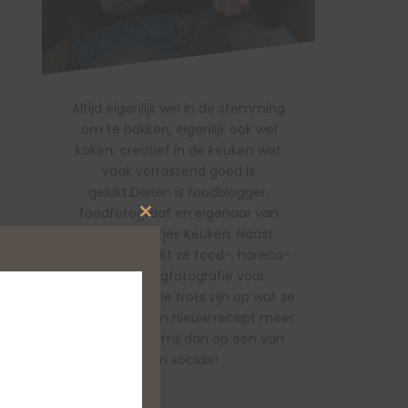
Altijd eigenlijk wel in de stemming
om te bakken, eigenlijk ook wel
koken, creatief in de keuken wat
vaak verrassend goed is
gelukt.Dorien is foodblogger,
foodfotograaf en eigenaar van
Close
Studio Doortjes Keuken. Naast
this
recepten maakt ze food-, horeca-
module
en brandingfotografie voor
ondernemers die trots zijn op wat ze
doen!Wil je geen nieuw recept meer
missen? Volg mij dan op een van
mijn socials!