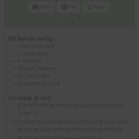
Print
Pin
Rate
Servings:
1
liter
Dit heb je nodig:
1
liter
volle melk
1
vanillestokje
4
eidooiers
40
gram
maizena
90
gram
suiker
eventueel vers fruit
Zo maak je het:
Giet 800 milliliter melk in een pan en doe hier de
suiker bij
Halveer de vanilleboon en schraap het merg eruit,
doe deze bij de melk samen met de vanilleboon
Breng de melk langzaam aan de kook