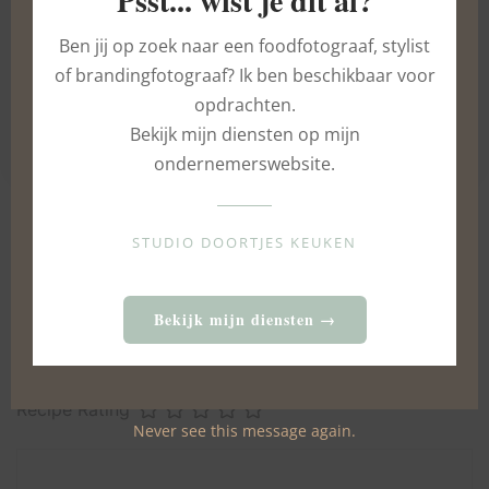
Psst... wist je dit al?
Ben jij op zoek naar een foodfotograaf, stylist
of brandingfotograaf? Ik ben beschikbaar voor
opdrachten.
Champagne frambozen trifle
Bekijk mijn diensten op mijn
11 MEI 2025
ondernemerswebsite.
STUDIO DOORTJES KEUKEN
NO COMMENTS
Bekijk mijn diensten →
LEAVE A REPLY
Recipe Rating
Never see this message again.