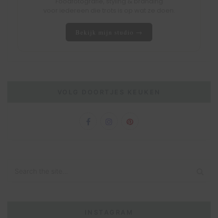
Foodfotografie, styling & branding
voor iedereen die trots is op wat ze doen.
Bekijk mijn studio →
VOLG DOORTJES KEUKEN
INSTAGRAM