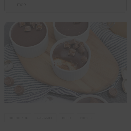
mee
CHOCOLADE
KARAMEL
ROLO
TOETJE