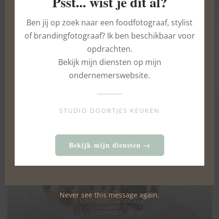
Psst... wist je dit al?
Ben jij op zoek naar een foodfotograaf, stylist
of brandingfotograaf? Ik ben beschikbaar voor
opdrachten.
Bekijk mijn diensten op mijn
FURTHER READING...
ondernemerswebsite.
STUDIO DOORTJES KEUKEN
Bekijk mijn diensten →
Never see this message again.
Chocolade dripcake
18 DECEMBER 2019