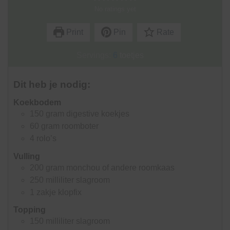
No ratings yet
Print
Pin
Rate
Servings:
6
toetjes
Dit heb je nodig:
Koekbodem
150
gram
digestive koekjes
60
gram
roomboter
4
rolo’s
Vulling
200
gram
monchou of andere roomkaas
250
milliliter
slagroom
1
zakje
klopfix
Topping
150
milliliter
slagroom