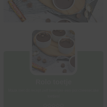
Rolo toetje
Maak met dit recept zelf heerlijke een-pot cheesecake
toetjes!