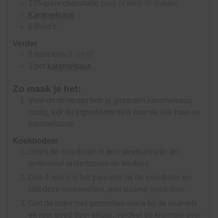
125
gram
chocolade
puur of melk in stukjes
Karamelsaus
6
Rolo's
Verder
6
ramekins
8 cm Ø
1
pot
karamelsaus
Zo maak je het:
Voor dit dit recept heb je gezouten karamelsaus
nodig, kijk bij ingrediëntenlijst voor de link naar de
karamelsaus!
Koekbodem
Smelt de roomboter in een steelpannetje en
verkruimel ondertussen de koekjes
Doe 4 rolo's in het pannetje bij de roomboter en
laat deze meesmelten, roer daarna goed door
Giet de boter met gesmolten rolo's bij de kruimels
en roer goed door elkaar, verdeel de kruimels over