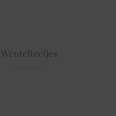
Wentelteefjes
3 MAART 2024