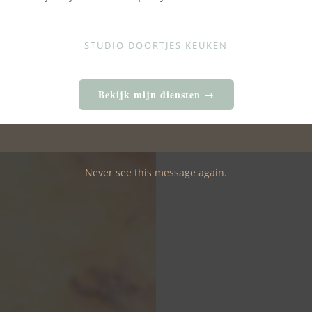
STUDIO DOORTJES KEUKEN
Bekijk mijn diensten →
Never see this message again.