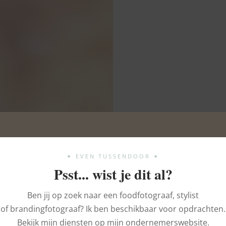
✦ EVEN TUSSENDOOR ✦
Psst... wist je dit al?
Ben jij op zoek naar een foodfotograaf, stylist
of brandingfotograaf? Ik ben beschikbaar voor opdrachten.
Bekijk mijn diensten op mijn ondernemerswebsite.