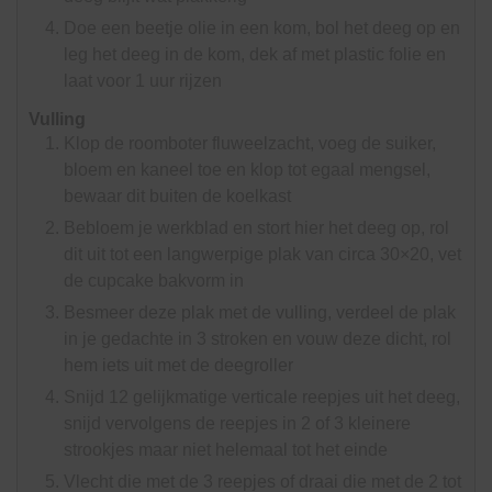
Doe een beetje olie in een kom, bol het deeg op en
leg het deeg in de kom, dek af met plastic folie en
laat voor 1 uur rijzen
Vulling
Klop de roomboter fluweelzacht, voeg de suiker,
bloem en kaneel toe en klop tot egaal mengsel,
bewaar dit buiten de koelkast
Bebloem je werkblad en stort hier het deeg op, rol
dit uit tot een langwerpige plak van circa 30×20, vet
de cupcake bakvorm in
Besmeer deze plak met de vulling, verdeel de plak
in je gedachte in 3 stroken en vouw deze dicht, rol
hem iets uit met de deegroller
Snijd 12 gelijkmatige verticale reepjes uit het deeg,
snijd vervolgens de reepjes in 2 of 3 kleinere
strookjes maar niet helemaal tot het einde
Vlecht die met de 3 reepjes of draai die met de 2 tot