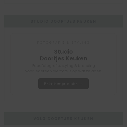
STUDIO DOORTJES KEUKEN
FOTOGRAFIE & STYLING
Studio
Doortjes Keuken
Foodfotografie, styling & branding
voor iedereen die trots is op wat ze doen.
Bekijk mijn studio →
VOLG DOORTJES KEUKEN