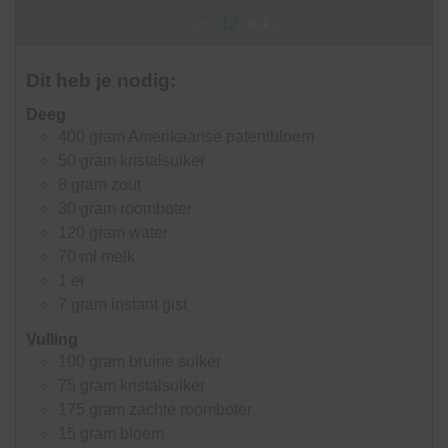
Servings:
12
stuks
Dit heb je nodig:
Deeg
400
gram
Amerikaanse patentbloem
50
gram
kristalsuiker
8
gram
zout
30
gram
roomboter
120
gram
water
70
ml
melk
1
ei
7
gram
instant gist
Vulling
100
gram
bruine suiker
75
gram
kristalsuiker
175
gram
zachte roomboter
15
gram
bloem