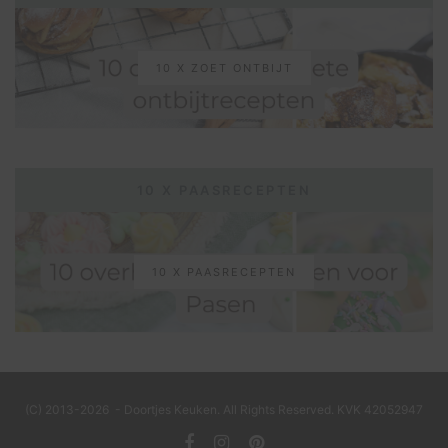
10 X ZOET ONTBIJT
10 X PAASRECEPTEN
10 X PAASRECEPTEN
(C) 2013-2026 - Doortjes Keuken. All Rights Reserved. KVK 42052947