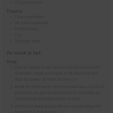
15
gram
kaneel
Topping
Fijne parelsuiker
30
gram
roomboter
Poedersuiker
1
ei
Scheutje melk
Zo maak je het:
Deeg
Doe de bloem in een kom en meng het zout hier
doorheen, maak een kuiltje in de bloem en doe
daar de suiker, de boter en het ei in
Maak de melk samen met het water lauw en los de
gist hierin op, giet dit vervolgens in het kuiltje en
meng beetje bij beetje bloem er door
Kneed het deeg daarna tot een soepel deeg, het
deeg blijft wat plakkerig