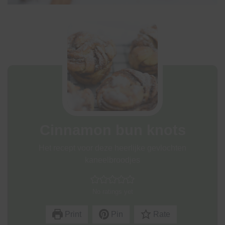
Cinnamon bun knots
Het recept voor deze heerlijke gevlochten
kaneelbroodjes
No ratings yet
Print
Pin
Rate