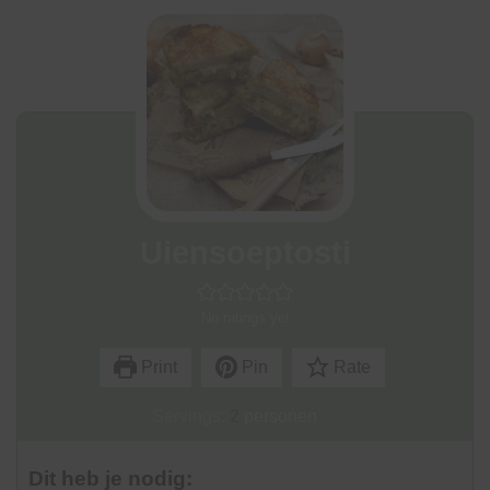
Uiensoeptosti
No ratings yet
Print
Pin
Rate
Servings:
2
personen
Dit heb je nodig: