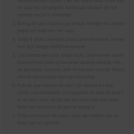
bouillonblokje samen met het laurierblad in de pan
en laat het vervolgens helemaal inkoken tot het
meeste vocht is verdampt
Breng de uien daarna op smaak met tijm en zwarte
peper en haal van het vuur
Snijd 4 dikke sneetjes brood af en besmeer ze met
een dun laagje truffelmayonaise
Leg hierop een plak jonge kaas, daarna een ruime
hoeveelheid uien en bestrooi daarna rijkelijk met
de geraspte Gruyere, dek af met een sneetje brood
met de besmeerde kant op het beleg
Pak de pan waarin de uien zijn bereid en doe
hierin wat roomboter of margarine en bak de tosti's
in de pan, keer op tijd om en voeg nog wat extra
boter toe wanneer de pan te droog is
Snijd eventueel de tosti's door de midden als ze
klaar zijn en geniet!