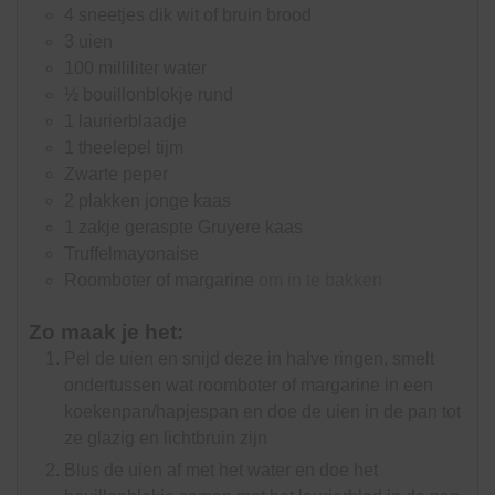
4
sneetjes
dik wit of bruin brood
3
uien
100
milliliter
water
½
bouillonblokje rund
1
laurierblaadje
1
theelepel
tijm
Zwarte peper
2
plakken jonge kaas
1
zakje geraspte Gruyere kaas
Truffelmayonaise
Roomboter of margarine
om in te bakken
Zo maak je het:
Pel de uien en snijd deze in halve ringen, smelt
ondertussen wat roomboter of margarine in een
koekenpan/hapjespan en doe de uien in de pan tot
ze glazig en lichtbruin zijn
Blus de uien af met het water en doe het