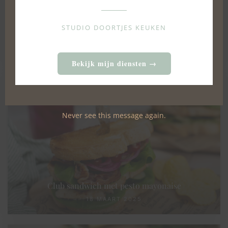
STUDIO DOORTJES KEUKEN
Chopped salad met gerookte kipfilet
26 FEBRUARI 2024
Bekijk mijn diensten →
Never see this message again.
Club sandwich met pesto mayonaise
18 MAART 2025