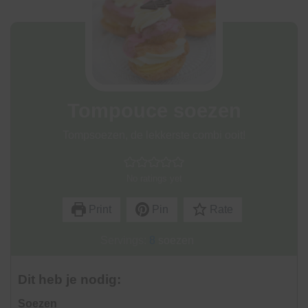
Tompouce soezen
Tompsoezen, de lekkerste combi ooit!
No ratings yet
Print
Pin
Rate
Servings:
8
soezen
Dit heb je nodig:
Soezen