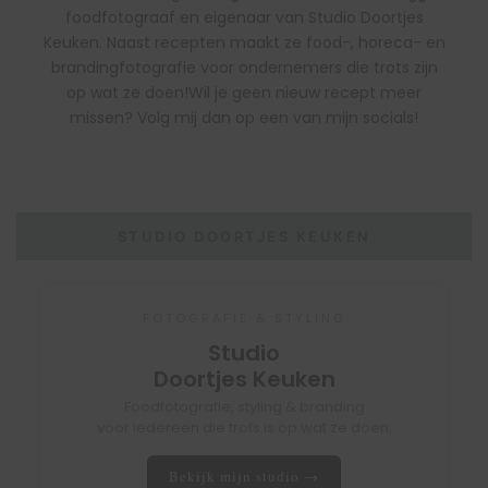
foodfotograaf en eigenaar van Studio Doortjes
Keuken. Naast recepten maakt ze food-, horeca- en
brandingfotografie voor ondernemers die trots zijn
op wat ze doen!Wil je geen nieuw recept meer
missen? Volg mij dan op een van mijn socials!
STUDIO DOORTJES KEUKEN
FOTOGRAFIE & STYLING
Studio
Doortjes Keuken
Foodfotografie, styling & branding
voor iedereen die trots is op wat ze doen.
Bekijk mijn studio →