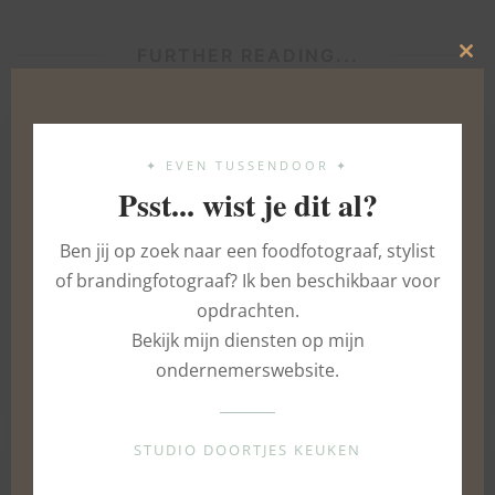
FURTHER READING...
Clo
this
mod
✦ EVEN TUSSENDOOR ✦
Psst... wist je dit al?
Ben jij op zoek naar een foodfotograaf, stylist
of brandingfotograaf? Ik ben beschikbaar voor
opdrachten.
Bekijk mijn diensten op mijn
Amandelkransjes
ondernemerswebsite.
22 DECEMBER 2015
STUDIO DOORTJES KEUKEN