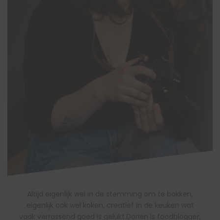
Altijd eigenlijk wel in de stemming om te bakken,
eigenlijk ook wel koken, creatief in de keuken wat
vaak verrassend goed is gelukt.Dorien is foodblogger,