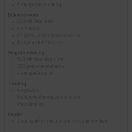
1
recept
soezendeeg
Bakkersroom
500
milliliter
melk
4
eidooiers
45
gram
custard poeder
vanille
150
gram
kristalsuiker
Slagroomvulling
500
milliliter
slagroom
250
gram
mascarpone
4
eetlepels
suiker
Topping
wit glazuur
5
diepvriesframbozen
ontdooit
chocolaatjes
Verder
3
spuitzakken met gekartelde spuitmondjes