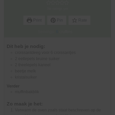
No ratings yet
Print
Pin
Rate
Servings:
6
cruffins
Dit heb je nodig:
croissantdeeg voor 6 croissantjes
2
eetlepels
bruine suiker
2
theelepels
kaneel
beetje melk
kristalsuiker
Verder
muffinbakblik
Zo maak je het:
Verwarm de oven zoals staat beschreven op de