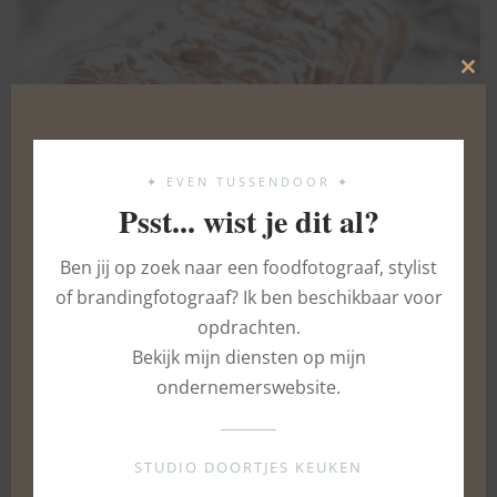
Clo
this
mod
✦ EVEN TUSSENDOOR ✦
Psst... wist je dit al?
Appel kaneel plukbrood
12 MEI 2023
Ben jij op zoek naar een foodfotograaf, stylist
of brandingfotograaf? Ik ben beschikbaar voor
opdrachten.
Bekijk mijn diensten op mijn
ondernemerswebsite.
STUDIO DOORTJES KEUKEN