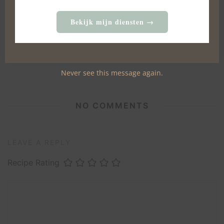
Bekijk mijn diensten →
Cheesy bread met knoflookolie
4 AUGUSTUS 2024
Never see this message again.
NO COMMENTS
LEAVE A REPLY
Recipe Rating