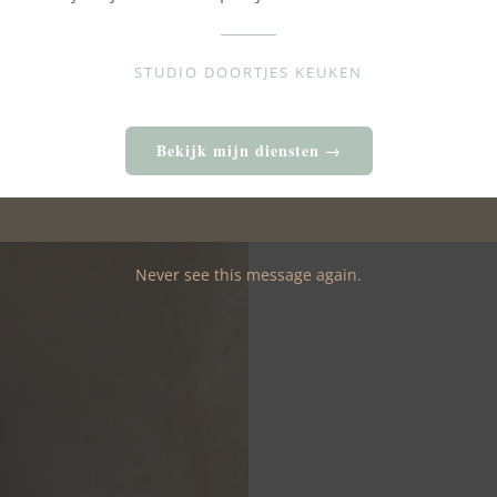
STUDIO DOORTJES KEUKEN
Bekijk mijn diensten →
Never see this message again.