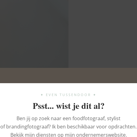
✦ EVEN TUSSENDOOR ✦
Psst... wist je dit al?
Ben jij op zoek naar een foodfotograaf, stylist
of brandingfotograaf? Ik ben beschikbaar voor opdrachten.
Bekijk mijn diensten op mijn ondernemerswebsite.