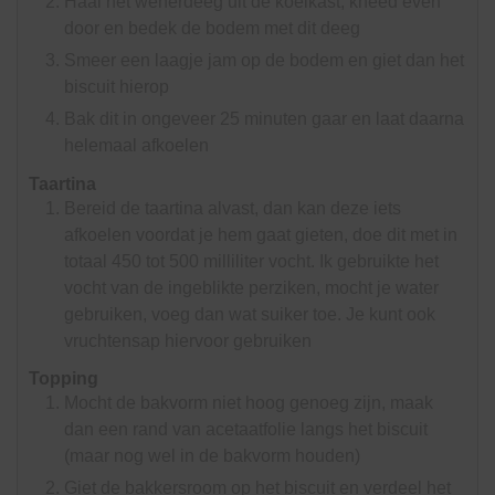
Haal het wenerdeeg uit de koelkast, kneed even
door en bedek de bodem met dit deeg
Smeer een laagje jam op de bodem en giet dan het
biscuit hierop
Bak dit in ongeveer 25 minuten gaar en laat daarna
helemaal afkoelen
Taartina
Bereid de taartina alvast, dan kan deze iets
afkoelen voordat je hem gaat gieten, doe dit met in
totaal 450 tot 500 milliliter vocht. Ik gebruikte het
vocht van de ingeblikte perziken, mocht je water
gebruiken, voeg dan wat suiker toe. Je kunt ook
vruchtensap hiervoor gebruiken
Topping
Mocht de bakvorm niet hoog genoeg zijn, maak
dan een rand van acetaatfolie langs het biscuit
(maar nog wel in de bakvorm houden)
Giet de bakkersroom op het biscuit en verdeel het