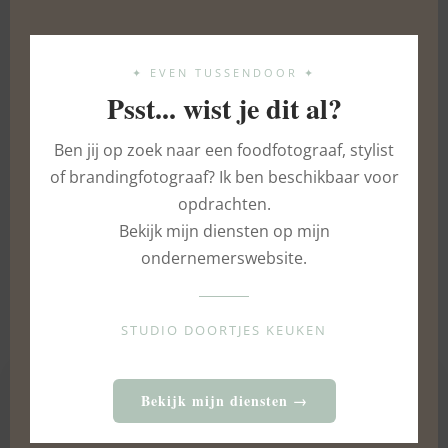
this
mod
✦ EVEN TUSSENDOOR ✦
Psst... wist je dit al?
Ben jij op zoek naar een foodfotograaf, stylist
of brandingfotograaf? Ik ben beschikbaar voor
opdrachten.
Bekijk mijn diensten op mijn
ondernemerswebsite.
STUDIO DOORTJES KEUKEN
Bekijk mijn diensten →
ABOUT AUTHOR