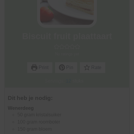
Biscuit fruit plaattaart
No ratings yet
Print
Pin
Rate
Servings:
12
stuks
Dit heb je nodig:
Wenerdeeg
50
gram
kristalsuiker
100
gram
roomboter
150
gram
bloem