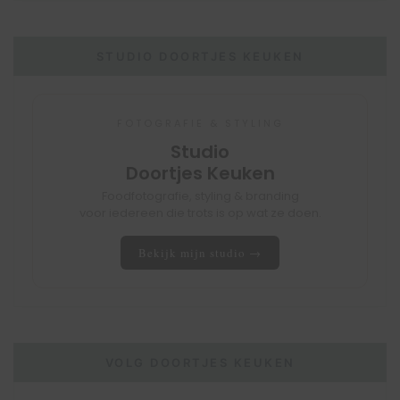
STUDIO DOORTJES KEUKEN
FOTOGRAFIE & STYLING
Studio
Doortjes Keuken
Foodfotografie, styling & branding
voor iedereen die trots is op wat ze doen.
Bekijk mijn studio →
VOLG DOORTJES KEUKEN