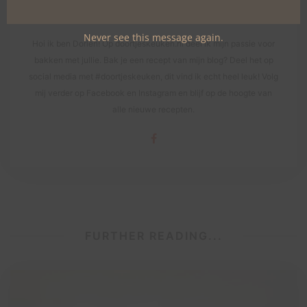
DORIEN
Never see this message again.
Hoi ik ben Dorien! Op doortjeskeuken.nl deel ik mijn passie voor
bakken met jullie. Bak je een recept van mijn blog? Deel het op
social media met #doortjeskeuken, dit vind ik echt heel leuk! Volg
mij verder op Facebook en Instagram en blijf op de hoogte van
alle nieuwe recepten.
FURTHER READING...