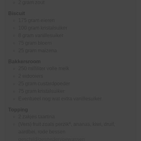
2
gram
zout
Biscuit
175
gram
eieren
100
gram
kristalsuiker
8
gram
vanillesuiker
75
gram
bloem
25
gram
maizena
Bakkersroom
250
milliliter
volle melk
2
eidooiers
25
gram
custardpoeder
75
gram
kristalsuiker
Eventueel nog wat extra vanillesuiker
Topping
2
zakjes
taartina
(Vers) fruit zoals perzik*, ananas, kiwi, druif,
aardbei, rode bessen
geschild/gesneden/gewassen