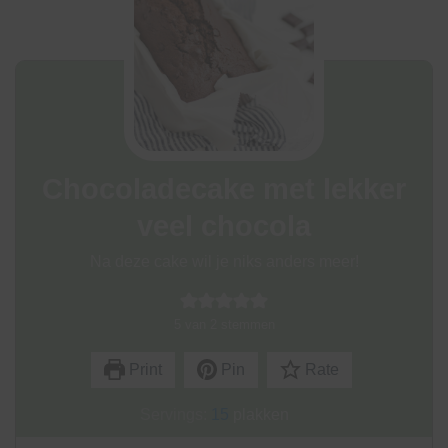
Chocoladecake met lekker
veel chocola
Na deze cake wil je niks anders meer!
5
van
2
stemmen
Print
Pin
Rate
Servings:
15
plakken