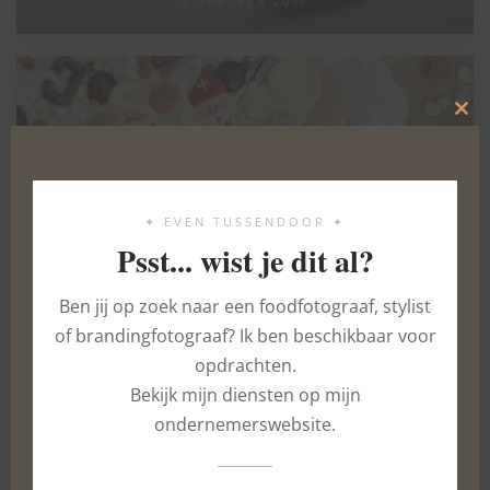
7 OKTOBER 2017
Clo
this
mod
✦ EVEN TUSSENDOOR ✦
Psst... wist je dit al?
Sinterklaas fudge
Ben jij op zoek naar een foodfotograaf, stylist
2 DECEMBER 2023
of brandingfotograaf? Ik ben beschikbaar voor
opdrachten.
Bekijk mijn diensten op mijn
ondernemerswebsite.