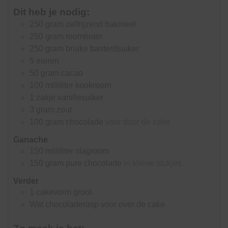
Dit heb je nodig:
250
gram
zelfrijzend bakmeel
250
gram
roomboter
250
gram
bruike basterdsuiker
5
eieren
50
gram
cacao
100
milliliter
kookroom
1
zakje vanillesuiker
3
gram
zout
100
gram
chocolade
voor door de cake
Ganache
150
milliliter
slagroom
150
gram
pure chocolade
in kleine stukjes
Verder
1
cakevorm groot
Wat chocoladerasp voor over de cake