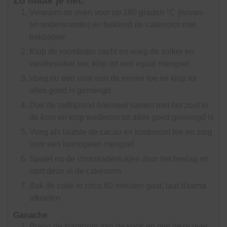
Zo maak je het:
Verwarm de oven voor op 180 graden °C (boven-
en onderwarmte) en bekleed de cakevorm met
bakpapier
Klop de roomboter zacht en voeg de suiker en
vanillesuiker toe, klop tot een egaal mengsel
Voeg nu een voor een de eieren toe en klop tot
alles goed is gemengd
Doe de zelfrijzend bakmeel samen met het zout in
de kom en klop wederom tot alles goed gemengd is
Voeg als laatste de cacao en kookroom toe en zorg
voor een homogeen mengsel
Spatel nu de chocoladestukjes door het beslag en
stort deze in de cakevorm
Bak de cake in circa 60 minuten gaar, laat daarna
afkoelen
Ganache
Breng de slagroom aan de kook en giet deze over