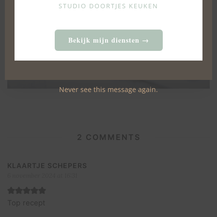
STUDIO DOORTJES KEUKEN
Bekijk mijn diensten →
Karamelbrownies
19 FEBRUARI 2021
Never see this message again.
2 COMMENTS
KLAARTJE SCHEPERS
6 november 2024 at 16:31
Top recept