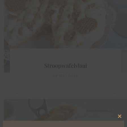
Stroopwafelvlaai
29 MEI 2016
Clo
this