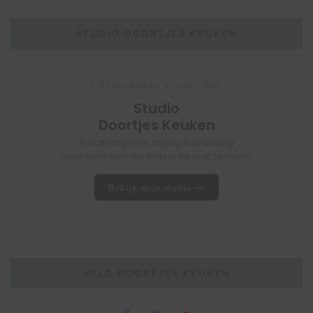
STUDIO DOORTJES KEUKEN
FOTOGRAFIE & STYLING
Studio
Doortjes Keuken
Foodfotografie, styling & branding
voor iedereen die trots is op wat ze doen.
Bekijk mijn studio →
VOLG DOORTJES KEUKEN