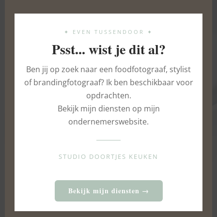
mod
✦ EVEN TUSSENDOOR ✦
Psst... wist je dit al?
Ben jij op zoek naar een foodfotograaf, stylist
of brandingfotograaf? Ik ben beschikbaar voor
opdrachten.
Bekijk mijn diensten op mijn
ondernemerswebsite.
Dulce de leche
28 MEI 2016
STUDIO DOORTJES KEUKEN
Bekijk mijn diensten →
DOORTJE IS