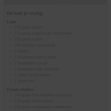
Dit heb je nodig:
Cake
250
gram
bloem
125
gram
ongezouten roomboter
250
gram
suiker
250
milliliter
karnemelk
2
eieren
1
theelepel
baking soda
2
theelepels
cacao
1
theelepel
rode vloeistof
1
zakje
vanillesuiker
2
gram
zout
Cream cheese
125
gram
Philadelphia roomkaas
125
gram
mascarpone
100
gram
ongezouten roomboter