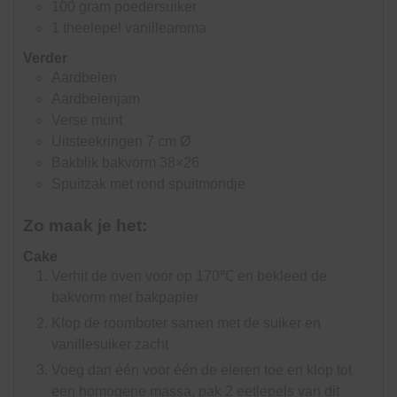
100
gram
poedersuiker
1
theelepel
vanillearoma
Verder
Aardbeien
Aardbeienjam
Verse munt
Uitsteekringen 7 cm Ø
Bakblik bakvorm 38×26
Spuitzak met rond spuitmondje
Zo maak je het:
Cake
Verhit de oven voor op 170℃ en bekleed de
bakvorm met bakpapier
Klop de roomboter samen met de suiker en
vanillesuiker zacht
Voeg dan één voor één de eieren toe en klop tot
een homogene massa, pak 2 eetlepels van dit