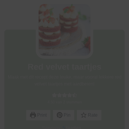
Red velvet taartjes
Maak met dit recept deze leuke, maar vooral lekkere red
velvet taartjes met aardbeien!
4.50
van
2
stemmen
Print
Pin
Rate
Servings:
5
taartjes