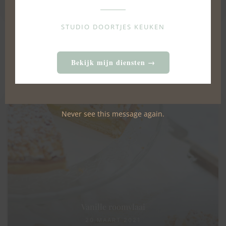
STUDIO DOORTJES KEUKEN
Bekijk mijn diensten →
FURTHER READING...
Never see this message again.
Vanille roomvlaai
20 MAART 2021