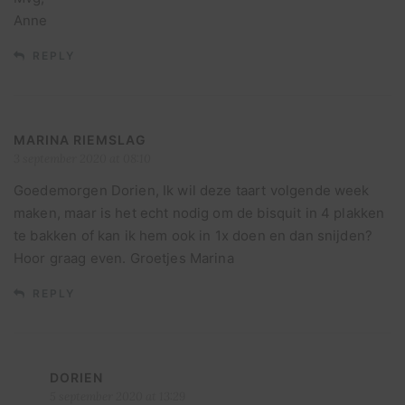
Anne
REPLY
MARINA RIEMSLAG
3 september 2020 at 08:10
Goedemorgen Dorien, Ik wil deze taart volgende week
maken, maar is het echt nodig om de bisquit in 4 plakken
te bakken of kan ik hem ook in 1x doen en dan snijden?
Hoor graag even. Groetjes Marina
REPLY
DORIEN
5 september 2020 at 13:29