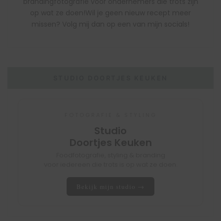
brandingfotografie voor ondernemers die trots zijn
op wat ze doen!Wil je geen nieuw recept meer
missen? Volg mij dan op een van mijn socials!
STUDIO DOORTJES KEUKEN
FOTOGRAFIE & STYLING
Studio
Doortjes Keuken
Foodfotografie, styling & branding
voor iedereen die trots is op wat ze doen.
Bekijk mijn studio →