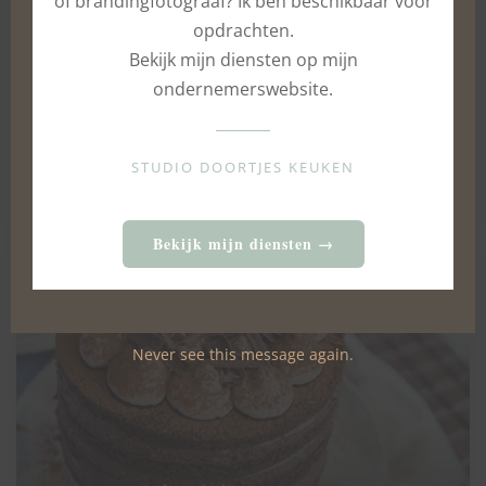
of brandingfotograaf? Ik ben beschikbaar voor
opdrachten.
Bekijk mijn diensten op mijn
ondernemerswebsite.
Witte chocolade kwarktaart met passievrucht
STUDIO DOORTJES KEUKEN
1 MAART 2024
Bekijk mijn diensten →
Never see this message again.