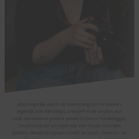
Altijd eigenlijk wel in de stemming om te bakken,
eigenlijk ook wel koken, creatief in de keuken wat
vaak verrassend goed is gelukt.Dorien is foodblogger,
foodfotograaf en eigenaar van Studio Doortjes
Keuken. Naast recepten maakt ze food-, horeca- en