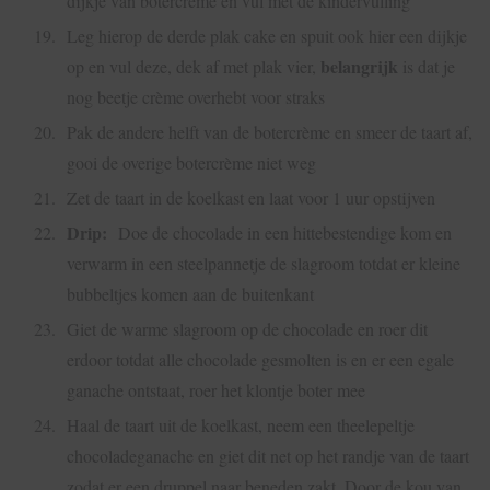
dijkje van botercrème en vul met de kindervulling
Leg hierop de derde plak cake en spuit ook hier een dijkje
belangrijk
op en vul deze, dek af met plak vier,
is dat je
nog beetje crème overhebt voor straks
Pak de andere helft van de botercrème en smeer de taart af,
gooi de overige botercrème niet weg
Zet de taart in de koelkast en laat voor 1 uur opstijven
Drip:
Doe de chocolade in een hittebestendige kom en
verwarm in een steelpannetje de slagroom totdat er kleine
bubbeltjes komen aan de buitenkant
Giet de warme slagroom op de chocolade en roer dit
erdoor totdat alle chocolade gesmolten is en er een egale
ganache ontstaat, roer het klontje boter mee
Haal de taart uit de koelkast, neem een theelepeltje
chocoladeganache en giet dit net op het randje van de taart
zodat er een druppel naar beneden zakt. Door de kou van