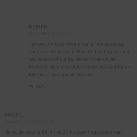
DORIEN
4 november 2021 at 14:13
Ja hoor, de botercrème kan prima zaterdag
aangebracht worden. Haal de taart op zondag
wel even half uurtje van te voren uit de
koelkast, dan is de botercrème wat zachter en
lekkerder van smaak. Succes!
REPLY
KRISTEL
30 september 2023 at 10:36
Hallo, de cake is bij mij na 20minuten nog lopend van