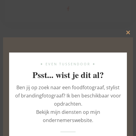
Clo
this
mod
FURTHER READING...
✦ EVEN TUSSENDOOR ✦
Psst... wist je dit al?
Ben jij op zoek naar een foodfotograaf, stylist
of brandingfotograaf? Ik ben beschikbaar voor
opdrachten.
Bekijk mijn diensten op mijn
ondernemerswebsite.
Pulled pork sliders