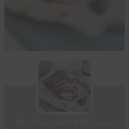
Beenham met BBQ saus