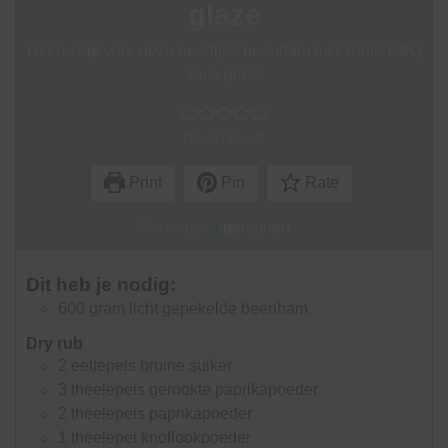
glaze
Het recept voor deze heerlijke beenham met zoete BBQ
saus glaze
No ratings yet
Print
Pin
Rate
Servings:
3
personen
Dit heb je nodig:
600
gram
licht gepekelde beenham
Dry rub
2
eetlepels
bruine suiker
3
theelepels
gerookte paprikapoeder
2
theelepels
paprikapoeder
1
theelepel
knoflookpoeder