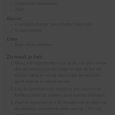
1
theelepel
uienpoeder
Zout
Glazuur
4
eetlepels
Remia Sweet Dalton bbq saus
Scheut honing
Extra
Boter om te verhitten
Zo maak je het:
Meng alle ingrediënten voor de dry rub door elkaar,
doe de beenham in een zakje en doe de dry rub
hierbij, meng en schud alles zodat de beenham
goed omhuld is met de dry rub
Leg de beenham voor minstens een nacht in de
koelkast zodat de smaken goed kunnen intrekken
Haal de beenham zo'n 30 minuten van te voren uit
de koelkast, verwarm de oven voor op 170℃ en
verhit wat boter in een pan