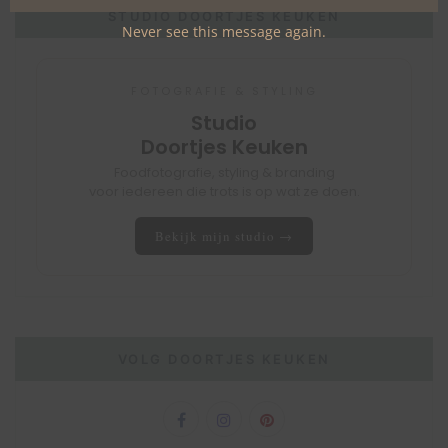
STUDIO DOORTJES KEUKEN
Never see this message again.
FOTOGRAFIE & STYLING
Studio
Doortjes Keuken
Foodfotografie, styling & branding
voor iedereen die trots is op wat ze doen.
Bekijk mijn studio →
VOLG DOORTJES KEUKEN