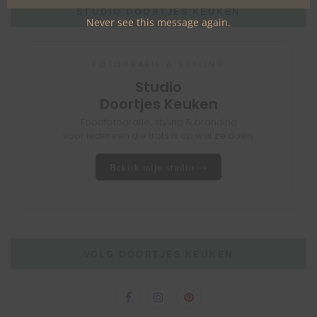
STUDIO DOORTJES KEUKEN
Never see this message again.
FOTOGRAFIE & STYLING
Studio
Doortjes Keuken
Foodfotografie, styling & branding
voor iedereen die trots is op wat ze doen.
Bekijk mijn studio →
VOLG DOORTJES KEUKEN