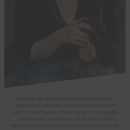
Altijd eigenlijk wel in de stemming om te bakken,
eigenlijk ook wel koken, creatief in de keuken wat
vaak verrassend goed is gelukt.Dorien is foodblogger,
foodfotograaf en eigenaar van Studio Doortjes
Keuken. Naast recepten maakt ze food-, horeca- en