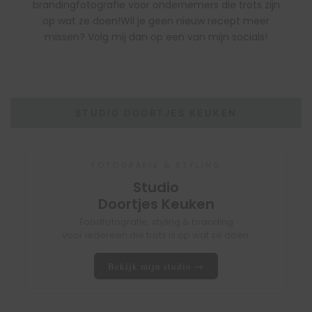
brandingfotografie voor ondernemers die trots zijn
op wat ze doen!Wil je geen nieuw recept meer
missen? Volg mij dan op een van mijn socials!
STUDIO DOORTJES KEUKEN
FOTOGRAFIE & STYLING
Studio
Doortjes Keuken
Foodfotografie, styling & branding
voor iedereen die trots is op wat ze doen.
Bekijk mijn studio →