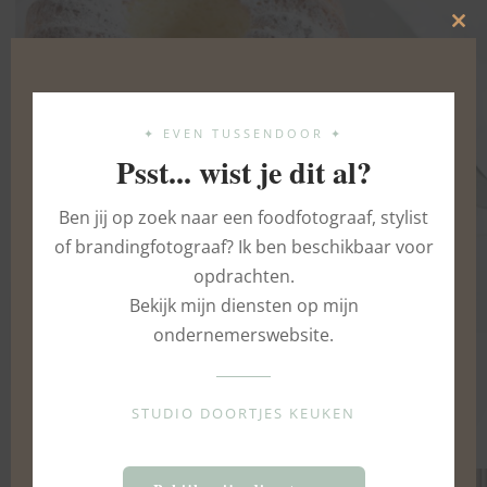
Clo
this
mod
✦ EVEN TUSSENDOOR ✦
Psst... wist je dit al?
Ben jij op zoek naar een foodfotograaf, stylist
of brandingfotograaf? Ik ben beschikbaar voor
opdrachten.
Yoghurt-citroencake met griekse
Bekijk mijn diensten op mijn
ondernemerswebsite.
yoghurt
6 JULI 2016
STUDIO DOORTJES KEUKEN