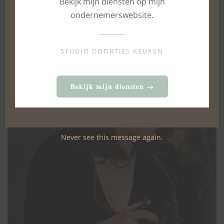
Bekijk mijn diensten op mijn
ondernemerswebsite.
STUDIO DOORTJES KEUKEN
Bekijk mijn diensten →
Never see this message again.