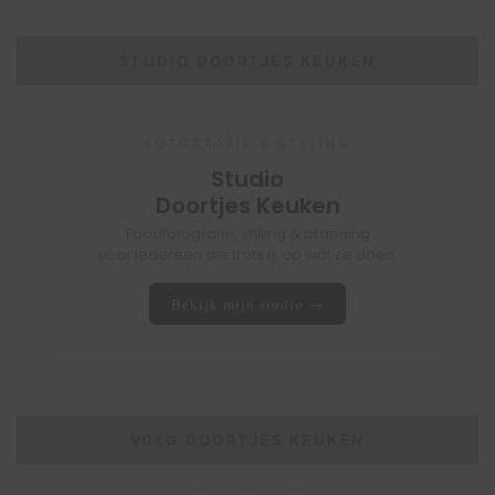
STUDIO DOORTJES KEUKEN
FOTOGRAFIE & STYLING
Studio
Doortjes Keuken
Foodfotografie, styling & branding
voor iedereen die trots is op wat ze doen.
Bekijk mijn studio →
VOLG DOORTJES KEUKEN