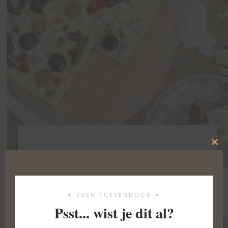
Clo
Sinterklaas fudge
this
mod
2 DECEMBER 2023
✦ EVEN TUSSENDOOR ✦
Psst... wist je dit al?