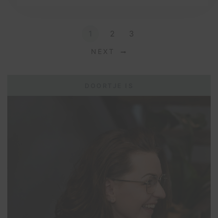
1
2
3
NEXT
DOORTJE IS