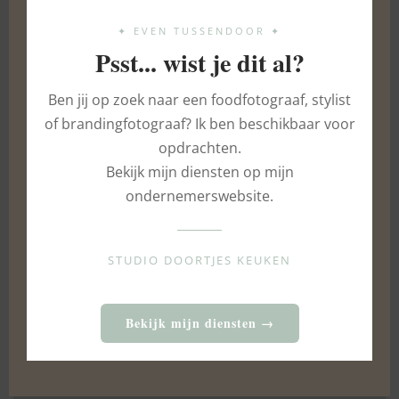
✦ EVEN TUSSENDOOR ✦
Psst... wist je dit al?
Ben jij op zoek naar een foodfotograaf, stylist
of brandingfotograaf? Ik ben beschikbaar voor
Altijd eigenlijk wel in de stemming om te bakken,
opdrachten.
eigenlijk ook wel koken, creatief in de keuken wat
Bekijk mijn diensten op mijn
vaak verrassend goed is gelukt.Dorien is foodblogger,
ondernemerswebsite.
foodfotograaf en eigenaar van Studio Doortjes
Keuken. Naast recepten maakt ze food-, horeca- en
brandingfotografie voor ondernemers die trots zijn
STUDIO DOORTJES KEUKEN
op wat ze doen!Wil je geen nieuw recept meer
missen? Volg mij dan op een van mijn socials!
Bekijk mijn diensten →
STUDIO DOORTJES KEUKEN