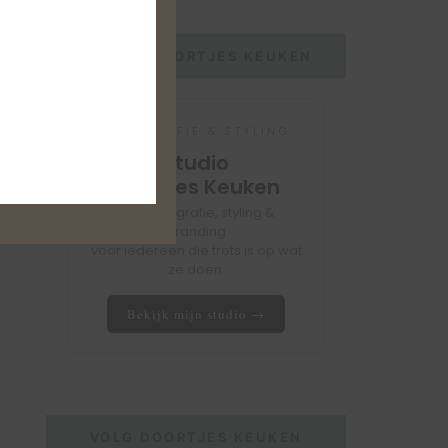
STUDIO DOORTJES KEUKEN
FOTOGRAFIE & STYLING
Studio
Doortjes Keuken
Foodfotografie, styling &
branding
voor iedereen die trots is op wat
ze doen.
Bekijk mijn studio →
VOLG DOORTJES KEUKEN