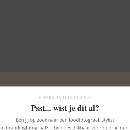
✦ EVEN TUSSENDOOR ✦
Psst... wist je dit al?
Ben jij op zoek naar een foodfotograaf, stylist
of brandingfotograaf? Ik ben beschikbaar voor opdrachten.