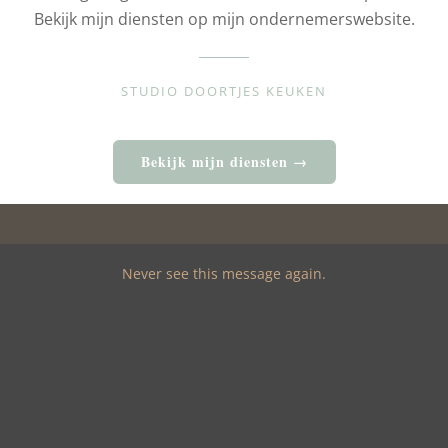
Bekijk mijn diensten op mijn ondernemerswebsite.
STUDIO DOORTJES KEUKEN
Bekijk mijn diensten →
Never see this message again.