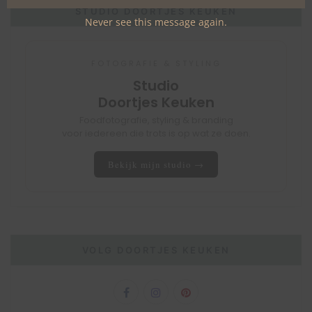
STUDIO DOORTJES KEUKEN
Never see this message again.
FOTOGRAFIE & STYLING
Studio
Doortjes Keuken
Foodfotografie, styling & branding
voor iedereen die trots is op wat ze doen.
Bekijk mijn studio →
VOLG DOORTJES KEUKEN