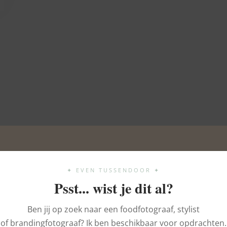
✦ EVEN TUSSENDOOR ✦
Psst... wist je dit al?
Ben jij op zoek naar een foodfotograaf, stylist
of brandingfotograaf? Ik ben beschikbaar voor opdrachten.