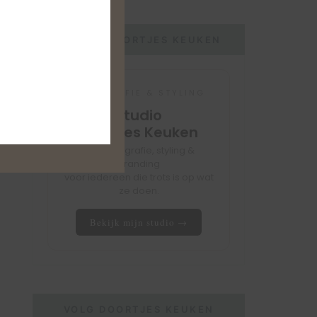
STUDIO DOORTJES KEUKEN
FOTOGRAFIE & STYLING
Studio
Doortjes Keuken
Foodfotografie, styling &
branding
voor iedereen die trots is op wat
ze doen.
Bekijk mijn studio →
VOLG DOORTJES KEUKEN