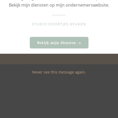
Bekijk mijn diensten op mijn ondernemerswebsite.
STUDIO DOORTJES KEUKEN
Bekijk mijn diensten →
Never see this message again.