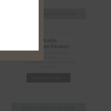
STUDIO DOORTJES KEUKEN
FOTOGRAFIE & STYLING
Studio
Doortjes Keuken
Foodfotografie, styling &
branding
voor iedereen die trots is op wat
ze doen.
Bekijk mijn studio →
VOLG DOORTJES KEUKEN