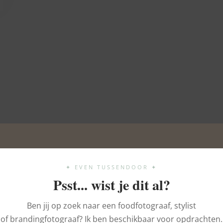
✦ EVEN TUSSENDOOR ✦
Psst... wist je dit al?
Ben jij op zoek naar een foodfotograaf, stylist
of brandingfotograaf? Ik ben beschikbaar voor opdrachten.