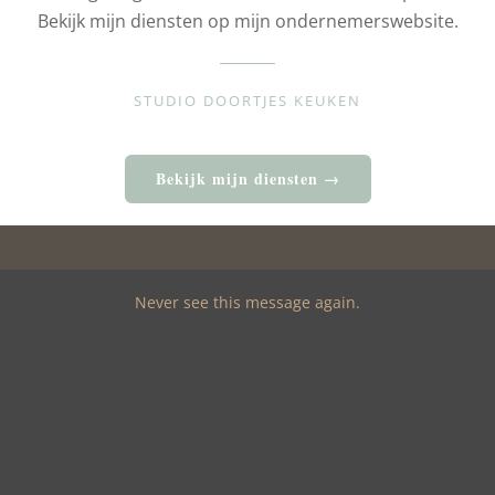
Bekijk mijn diensten op mijn ondernemerswebsite.
STUDIO DOORTJES KEUKEN
Bekijk mijn diensten →
Never see this message again.